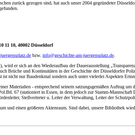
chen zurück gezogen sind, hat auch unser 2004 gegründeter Düsseldorf
gefunden.
10 11 10, 40002 Düsseldorf
uergensplatz.de
bzw.
info@geschichte-am-juergensplatz.de
.
sse), wird er sich an den Wiederaufbau der Dauerausstellung „Transpar
uch Brüche und Kontinuitäten in der Geschichte der Düsseldorfer Poliz
 ist nicht nur Baudenkmal sondern auch unter vielerlei Aspekten Erinn
einer Materialien - entsprechend seinem satzungsgemäßen Auftrag um di
ol.Btl. 67 (stationiert in Essen, in dem jedoch zur Stamm-Mannschaft D
nleiter, Stellvertreter u. Leiter der Verwaltung, Leiter der Schutzpoliz
um und einen größeren Aktenraum. Sind dabei, unsere Bibliothek wiede