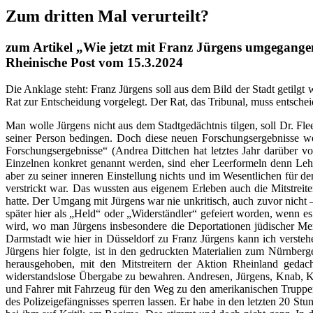
Zum dritten Mal verurteilt?
zum Artikel „Wie jetzt mit Franz Jürgens umgegange
Rheinische Post vom 15.3.2024
Die Anklage steht: Franz Jürgens soll aus dem Bild der Stadt getilg
Rat zur Entscheidung vorgelegt. Der Rat, das Tribunal, muss entschei
Man wolle Jürgens nicht aus dem Stadtgedächtnis tilgen, soll Dr. F
seiner Person bedingen. Doch diese neuen Forschungsergebnisse wer
Forschungsergebnisse“ (Andrea Dittchen hat letztes Jahr darüber vo
Einzelnen konkret genannt werden, sind eher Leerformeln denn Lehrfo
aber zu seiner inneren Einstellung nichts und im Wesentlichen für 
verstrickt war. Das wussten aus eigenem Erleben auch die Mitstreit
hatte. Der Umgang mit Jürgens war nie unkritisch, auch zuvor nicht 
später hier als „Held“ oder „Widerständler“ gefeiert worden, wenn 
wird, wo man Jürgens insbesondere die Deportationen jüdischer Men
Darmstadt wie hier in Düsseldorf zu Franz Jürgens kann ich versteh
Jürgens hier folgte, ist in den gedruckten Materialien zum Nürnberg
herausgehoben, mit den Mitstreitern der Aktion Rheinland geda
widerstandslose Übergabe zu bewahren. Andresen, Jürgens, Knab, K
und Fahrer mit Fahrzeug für den Weg zu den amerikanischen Truppen 
des Polizeigefängnisses sperren lassen. Er habe in den letzten 20 