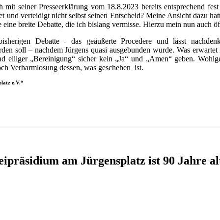
 mit seiner Presseerklärung vom 18.8.2023 bereits entsprechend fest
t und verteidigt nicht selbst seinen Entscheid? Meine Ansicht dazu ha
eine breite Debatte, die ich bislang vermisse. Hierzu mein nun auch öff
 bisherigen Debatte - das geäußerte Procedere und lässt nachde
rden soll – nachdem Jürgens quasi ausgebunden wurde. Was erwartet 
 und eiliger „Bereinigung“ sicher kein „Ja“ und „Amen“ geben. Wohlg
noch Verharmlosung dessen, was geschehen ist.
latz e.V.“
zeipräsidium am Jürgensplatz ist 90 Jahre a