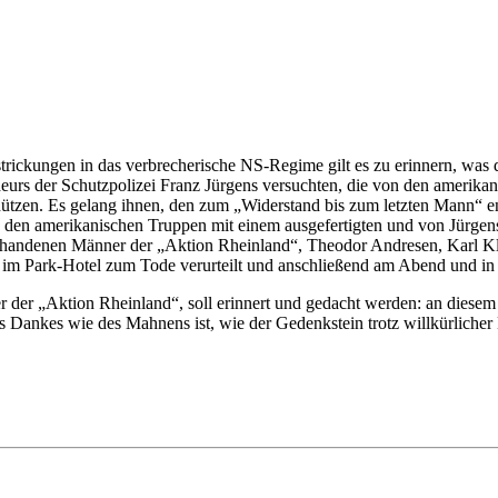
trickungen in das verbrecherische NS-Regime gilt es zu erinnern, was
urs der Schutzpolizei Franz Jürgens versuchten, die von den amerikani
hützen. Es gelang ihnen, den zum „Widerstand bis zum letzten Mann“ e
u den amerikanischen Truppen mit einem ausgefertigten und von Jürgen
vorhandenen Männer der „Aktion Rheinland“, Theodor Andresen, Karl 
“ im Park-Hotel zum Tode verurteilt und anschließend am Abend und in 
r der „Aktion Rheinland“, soll erinnert und gedacht werden: an diesem 
 Dankes wie des Mahnens ist, wie der Gedenkstein trotz willkürliche