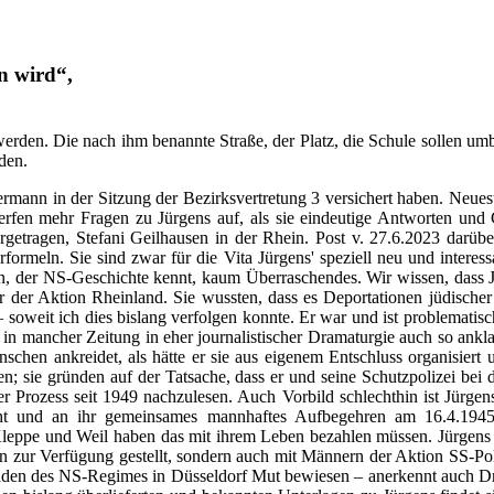
n wird“,
t werden. Die nach ihm benannte Straße, der Platz, die Schule sollen u
den.
leermann in der Sitzung der Bezirksvertretung 3 versichert haben. Neu
fen mehr Fragen zu Jürgens auf, als sie eindeutige Antworten und G
rgetragen, Stefani Geilhausen in der Rhein. Post v. 27.6.2023 darüber
rmeln. Sie sind zwar für die Vita Jürgens' speziell neu und interessa
den, der NS-Geschichte kennt, kaum Überraschendes. Wir wissen, dass J
er der Aktion Rheinland. Sie wussten, dass es Deportationen jüdisch
– soweit ich dies bislang verfolgen konnte. Er war und ist problematis
es in mancher Zeitung in eher journalistischer Dramaturgie auch so an
schen ankreidet, als hätte er sie aus eigenem Entschluss organisiert
en; sie gründen auf der Tatsache, dass er und seine Schutzpolizei be
er Prozess seit 1949 nachzulesen. Auch Vorbild schlechthin ist Jürgen
cht und an ihr gemeinsames mannhaftes Aufbegehren am 16.4.1945 e
leppe und Weil haben das mit ihrem Leben bezahlen müssen. Jürgens h
zur Verfügung gestellt, sondern auch mit Männern der Aktion SS-Poliz
Stunden des NS-Regimes in Düsseldorf Mut bewiesen – anerkennt auch Dr