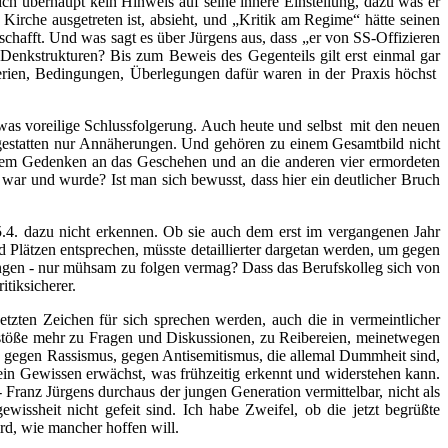
ich überhaupt kein Hinweis auf seine innere Einstellung, dazu was er
rche ausgetreten ist, absieht, und „Kritik am Regime“ hätte seinen
schafft. Und was sagt es über Jürgens aus, dass „er von SS-Offizieren
n Denkstrukturen? Bis zum Beweis des Gegenteils gilt erst einmal gar
terien, Bedingungen, Überlegungen dafür waren in der Praxis höchst
twas voreilige Schlussfolgerung. Auch heute und selbst mit den neuen
 gestatten nur Annäherungen. Und gehören zu einem Gesamtbild nicht
 dem Gedenken an das Geschehen und an die anderen vier ermordeten
ar und wurde? Ist man sich bewusst, dass hier ein deutlicher Bruch
5.4. dazu nicht erkennen. Ob sie auch dem erst im vergangenen Jahr
 Plätzen entsprechen, müsste detaillierter dargetan werden, um gegen
ngungen - nur mühsam zu folgen vermag? Dass das Berufskolleg sich von
tiksicherer.
tzten Zeichen für sich sprechen werden, auch die in vermeintlicher
nstöße mehr zu Fragen und Diskussionen, zu Reibereien, meinetwegen
gegen Rassismus, gegen Antisemitismus, die allemal Dummheit sind,
n Gewissen erwächst, was frühzeitig erkennt und widerstehen kann.
 Franz Jürgens durchaus der jungen Generation vermittelbar, nicht als
issheit nicht gefeit sind. Ich habe Zweifel, ob die jetzt begrüßte
rd, wie mancher hoffen will.