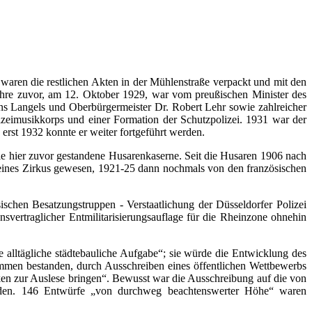
4 waren die restlichen Akten in der Mühlenstraße verpackt und mit den
Jahre zuvor, am 12. Oktober 1929, war vom preußischen Minister des
ns Langels und Oberbürgermeister Dr. Robert Lehr sowie zahlreicher
izeimusikkorps und einer Formation der Schutzpolizei. 1931 war der
 erst 1932 konnte er weiter fortgeführt werden.
ie hier zuvor gestandene Husarenkaserne. Seit die Husaren 1906 nach
r eines Zirkus gewesen, 1921-25 dann nochmals von den französischen
chen Besatzungstruppen - Verstaatlichung der Düsseldorfer Polizei
svertraglicher Entmilitarisierungsauflage für die Rheinzone ohnehin
alltägliche städtebauliche Aufgabe“; sie würde die Entwicklung des
ommen bestanden, durch Ausschreiben eines öffentlichen Wettbewerbs
ken zur Auslese bringen“. Bewusst war die Ausschreibung auf die von
orden. 146 Entwürfe „von durchweg beachtenswerter Höhe“ waren