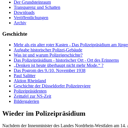
Der Grundsteinraum
Transparenz und Schatten
Downloads
Veröffentlichungen
Archiv
Geschichte
Mehr als ein alter roter Kasten - Das Polizeipräsidium am Jürge
Aufgabe historischer Polizei-Gebäude
Was ist und warum Polizeigeschichte?
Das Polizeipräsidium - historischer Ort - Ort des Erinnerns
„Denken ist heute überhaupt nicht mehr Mode.“ ?
Das Pogrom des 9./10. November 1938
Paul Salitter
Aktion Rheinland
Geschichte der Düsseldorfer Polizeireviere
Polizeipräsidenten
Zeittafel zur NS-Zeit
Bildergalerien
Wieder im Polizeipräsidium
Nachdem der Innenminister des Landes Nordrhein-Westfalen am 14. Ap