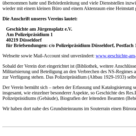
übernommen hatte und Behördenleitung und viele Dienststellen inzwis
wieder mit einem kleinen Büro und einem Aktenraum eine Heimstatt 
Die Anschrift unseres Vereins lautet:
Geschichte am Jürgensplatz e.V.
Am Polizeipräsidium 1
40219 Düsseldorf
für Briefsendungen: c/o Polizeipräsidium Düsseldorf, Postfach 
Webseite sowie Mail-Account sind unverändert:
www.geschichte-am-j
Sobald der Verein dort eingerichtet ist (Bibliothek, weitere Anschlü
Militarisierung und Beteiligung an den Verbrechen des NS-Regimes a
zur Verfügung stehen. Das Polizeipräsidium (Altbau 1929-1933) selbst
Der Verein bemüht sich – neben der Erfassung und Katalogisierung s
insgesamt, wie einzelner besonderer Aspekte, so Geschichte des Res.P
Polizeipräsidiums (Gebäude), Biografien der leitenden Beamten (Behörde
Wir haben dort nahe des Grundsteinraums im Souterrain einen Bürora