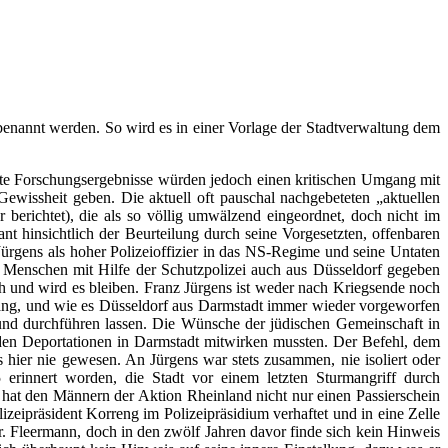
mbenannt werden. So wird es in einer Vorlage der Stadtverwaltung dem
este Forschungsergebnisse würden jedoch einen kritischen Umgang mit
ewissheit geben. Die aktuell oft pauschal nachgebeteten „aktuellen
 berichtet), die als so völlig umwälzend eingeordnet, doch nicht im
nt hinsichtlich der Beurteilung durch seine Vorgesetzten, offenbaren
ürgens als hoher Polizeioffizier in das NS-Regime und seine Untaten
er Menschen mit Hilfe der Schutzpolizei auch aus Düsseldorf gegeben
ch und wird es bleiben. Franz Jürgens ist weder nach Kriegsende noch
klang, und wie es Düsseldorf aus Darmstadt immer wieder vorgeworfen
 und durchführen lassen. Die Wünsche der jüdischen Gemeinschaft in
i den Deportationen in Darmstadt mitwirken mussten. Der Befehl, dem
s hier nie gewesen. An Jürgens war stets zusammen, nie isoliert oder
rinnert worden, die Stadt vor einem letzten Sturmangriff durch
at den Männern der Aktion Rheinland nicht nur einen Passierschein
eipräsident Korreng im Polizeipräsidium verhaftet und in eine Zelle
. Fleermann, doch in den zwölf Jahren davor finde sich kein Hinweis