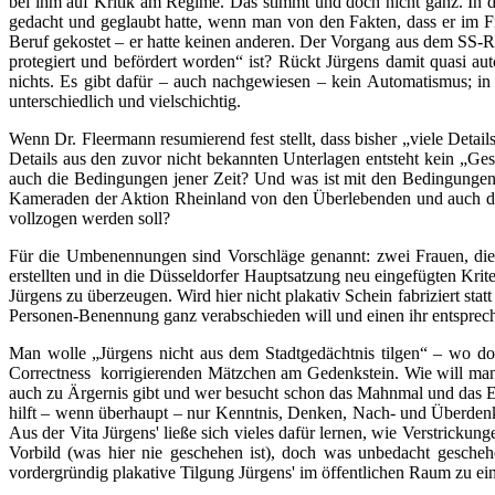
bei ihm auf Kritik am Regime. Das stimmt und doch nicht ganz. In de
gedacht und geglaubt hatte, wenn man von den Fakten, dass er im F
Beruf gekostet – er hatte keinen anderen. Der Vorgang aus dem SS-Ras
protegiert und befördert worden“ ist? Rückt Jürgens damit quasi aut
nichts. Es gibt dafür – auch nachgewiesen – kein Automatismus; in
unterschiedlich und vielschichtig.
Wenn Dr. Fleermann resumierend fest stellt, dass bisher „viele Deta
Details aus den zuvor nicht bekannten Unterlagen entsteht kein „G
auch die Bedingungen jener Zeit? Und was ist mit den Bedingungen
Kameraden der Aktion Rheinland von den Überlebenden und auch der 
vollzogen werden soll?
Für die Umbenennungen sind Vorschläge genannt: zwei Frauen, die m
erstellten und in die Düsseldorfer Hauptsatzung neu eingefügten Kri
Jürgens zu überzeugen. Wird hier nicht plakativ Schein fabriziert st
Personen-Benennung ganz verabschieden will und einen ihr entsprechen
Man wolle „Jürgens nicht aus dem Stadtgedächtnis tilgen“ – wo doc
Correctness korrigierenden Mätzchen am Gedenkstein. Wie will man 
auch zu Ärgernis gibt und wer besucht schon das Mahnmal und das 
hilft – wenn überhaupt – nur Kenntnis, Denken, Nach- und Überden
Aus der Vita Jürgens' ließe sich vieles dafür lernen, wie Verstricku
Vorbild (was hier nie geschehen ist), doch was unbedacht geschehe
vordergründig plakative Tilgung Jürgens' im öffentlichen Raum zu ein