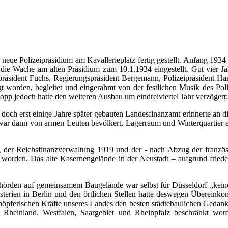
 neue Polizeipräsidium am Kavallerieplatz fertig gestellt. Anfang 193
, die Wache am alten Präsidium zum 10.1.1934 eingestellt. Gut vier 
rpräsident Fuchs, Regierungspräsident Bergemann, Polizeipräsident Ha
t worden, begleitet und eingerahmt von der festlichen Musik des Pol
opp jedoch hatte den weiteren Ausbau um eindreiviertel Jahr verzögert;
doch erst einige Jahre später gebauten Landesfinanzamt erinnerte an d
n, war dann von armen Leuten bevölkert, Lagerraum und Winterquartie
er Reichsfinanzverwaltung 1919 und der - nach Abzug der französis
worden. Das alte Kasernengelände in der Neustadt – aufgrund frieden
hörden auf gemeinsamem Baugelände war selbst für Düsseldorf „keine 
sterien in Berlin und den örtlichen Stellen hatte deswegen Übereink
schöpferischen Kräfte unseres Landes den besten städtebaulichen Gedan
n Rheinland, Westfalen, Saargebiet und Rheinpfalz beschränkt w