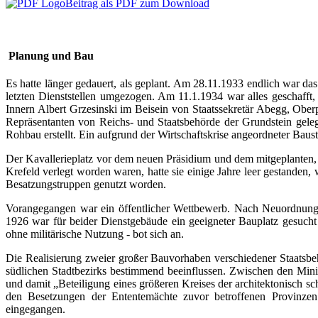
Beitrag als PDF zum Download
Planung und Bau
Es hatte länger gedauert, als geplant. Am 28.11.1933 endlich war das
letzten Dienststellen umgezogen. Am 11.1.1934 war alles geschafft
Innern Albert Grzesinski im Beisein von Staatssekretär Abegg, Obe
Repräsentanten von Reichs- und Staatsbehörde der Grundstein geleg
Rohbau erstellt. Ein aufgrund der Wirtschaftskrise angeordneter Baust
Der Kavallerieplatz vor dem neuen Präsidium und dem mitgeplanten, 
Krefeld verlegt worden waren, hatte sie einige Jahre leer gestande
Besatzungstruppen genutzt worden.
Vorangegangen war ein öffentlicher Wettbewerb. Nach Neuordnung d
1926 war für beider Dienstgebäude ein geeigneter Bauplatz gesucht 
ohne militärische Nutzung - bot sich an.
Die Realisierung zweier großer Bauvorhaben verschiedener Staatsbe
südlichen Stadtbezirks bestimmend beeinflussen. Zwischen den Mini
und damit „Beteiligung eines größeren Kreises der architektonisch 
den Besetzungen der Ententemächte zuvor betroffenen Provinze
eingegangen.