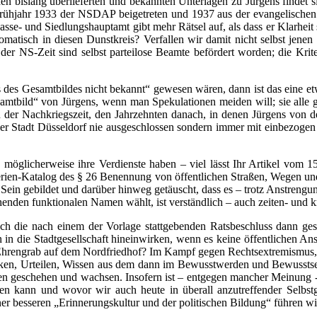
n bislang überlieferten und bekannten Unterlagen zu Jürgens findet s
rühjahr 1933 der NSDAP beigetreten und 1937 aus der evangelischen Ki
se- und Siedlungshauptamt gibt mehr Rätsel auf, als dass er Klarheit 
omatisch in diesen Dunstkreis? Verfallen wir damit nicht selbst jene
 der NS-Zeit sind selbst parteilose Beamte befördert worden; die Kri
ils des Gesamtbildes nicht bekannt“ gewesen wären, dann ist das eine e
esamtbild“ von Jürgens, wenn man Spekulationen meiden will; sie alle
 der Nachkriegszeit, den Jahrzehnten danach, in denen Jürgens von
Stadt Düsseldorf nie ausgeschlossen sondern immer mit einbezogen w
öglicherweise ihre Verdienste haben – viel lässt Ihr Artikel vom 1
terien-Katalog des § 26 Benennung von öffentlichen Straßen, Wegen und
att Sein gebildet und darüber hinweg getäuscht, dass es – trotz Anstre
den funktionalen Namen wählt, ist verständlich – auch zeiten- und kri
h die nach einem der Vorlage stattgebenden Ratsbeschluss dann gese
in die Stadtgesellschaft hineinwirken, wenn es keine öffentlichen A
Ehrengrab auf dem Nordfriedhof? Im Kampf gegen Rechtsextremismus, 
ken, Urteilen, Wissen aus dem dann im Bewusstwerden und Bewusstsei
ngen geschehen und wachsen. Insofern ist – entgegen mancher Meinung -
n kann und wovor wir auch heute in überall anzutreffender Selbstgew
er besseren „Erinnerungskultur und der politischen Bildung“ führen wi